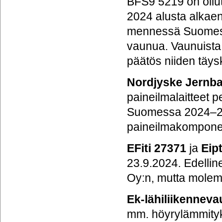
BFS9 5219 on ollut
2024 alusta alkae
mennessä Suomessa
vaunua. Vaunuista 
päätös niiden täys
Nordjyske Jernba
paineilmalaitteet 
Suomessa 2024–2029
paineilmakomponen
EFiti 27371
ja
Eip
23.9.2024. Edellin
Oy:n, mutta molemm
Ek-lähiliikennev
mm. höyrylämmityks