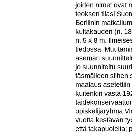
joiden nimet ova
teoksen tilasi Su
Berliinin matkailu
kultakauden (n. 1
n. 5 x 8 m. Ilmeises
tiedossa. Muutamia
aseman suunnittelu
jo suunniteltu su
täsmälleen siihen 
maalaus asetettiin 
kuitenkin vasta 19
taidekonservaatto
opiskelijaryhmä Vi
vuotta kestävän ty
että takapuolelta; 