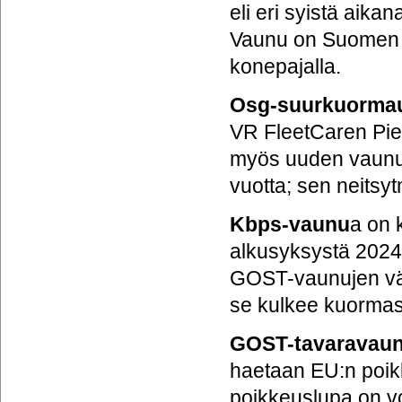
eli eri syistä aika
Vaunu on Suomen 
konepajalla.
Osg-suurkuorma
VR FleetCaren Pie
myös uuden vaunun 
vuotta; sen neitsy
Kbps-vaunu
a on 
alkusyksystä 2024 
GOST-vaunujen väli
se kulkee kuorma
GOST-tavaravaun
haetaan EU:n poik
poikkeuslupa on 