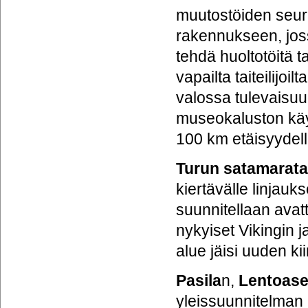
muutostöiden seur
rakennukseen, joss
tehdä huoltotöitä t
vapailta taiteilijo
valossa tulevaisuu
museokaluston käyt
100 km etäisyydellä
Turun satamarat
kiertävälle linjau
suunnitellaan avat
nykyiset Vikingin j
alue jäisi uuden k
Pasila
n,
Lentoas
yleissuunnitelman