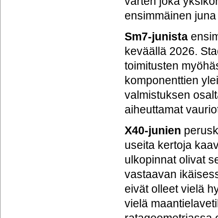
varten joka yksikö
ensimmäinen juna
Sm7-junista
ensimm
keväällä 2026. Stad
toimitusten myöhä
komponenttien yle
valmistuksen osalta
aiheuttamat vaurio
X40-junien
perusko
useita kertoja kaa
ulkopinnat olivat 
vastaavan ikäisess
eivät olleet vielä 
vielä maantielaveti