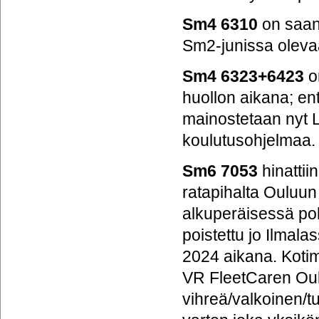
Sm4 6310
on saan
Sm2-junissa oleva
Sm4 6323+6423
o
huollon aikana; ent
mainostetaan nyt 
koulutusohjelmaa.
Sm6 7053
hinattii
ratapihalta Ouluun
alkuperäisessä poh
poistettu jo Ilmala
2024 aikana. Koti
VR FleetCaren Oulu
vihreä/valkoinen