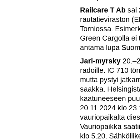
Railcare T Ab
sai 
rautatieviraston (E
Torniossa. Esimerki
Green Cargolla ei 
antama lupa Suomee
Jari-myrsky
20.–2
radoille. IC 710 tö
mutta pystyi jatka
saakka. Helsingist
kaatuneeseen puuh
20.11.2024 klo 23.
vauriopaikalta dies
Vauriopaikka saati
klo 5.20. Sähköliik