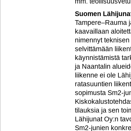
mm. teollisuusvetu
Suomen Lähijuna
Tampere–Rauma ja
kaavaillaan aloite
nimennyt teknisen
selvittämään liike
käynnistämistä ta
ja Naantalin alue
liikenne ei ole Lä
ratasuuntien liiken
sopimusta Sm2-ju
Kiskokalustotehdas
tilauksia ja sen t
Lähijunat Oy:n ta
Sm2-junien konkree