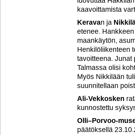
luovuttaa Hakkilan
kaavoittamista var
Kerava
n ja
Nikkil
etenee. Hankkeen
maankäytön, asumi
Henkilöliikenteen
tavoitteena. Junat
Talmassa olisi kohta
Myös Nikkilään tul
suunnitellaan poist
Ali-Vekkosken
rat
kunnostettu syksyn
Olli–Porvoo-muse
päätöksellä 23.10.