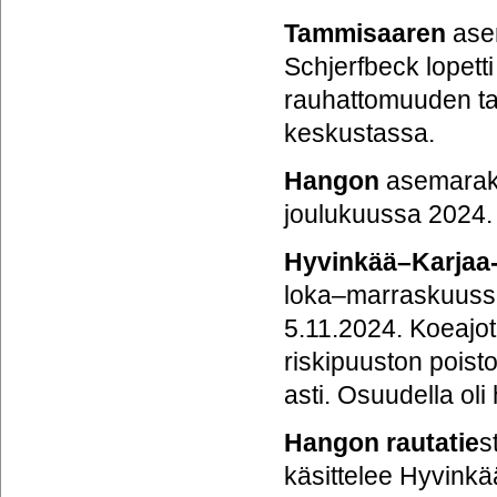
Tammisaaren
ase
Schjerfbeck lopetti
rauhattomuuden ta
keskustassa.
Hangon
asemarake
joulukuussa 2024.
Hyvinkää–Karjaa-
loka–marraskuussa 
5.11.2024. Koeajot
riskipuuston poist
asti. Osuudella ol
Hangon rautatie
s
käsittelee Hyvinkä