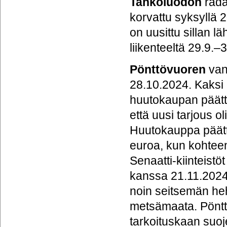
Tahkoluodon
rada
korvattu syksyllä 
on uusittu sillan l
liikenteeltä 29.9.–
Pönttövuoren
van
28.10.2024. Kaksi os
huutokaupan päättym
että uusi tarjous o
Huutokauppa päätty
euroa, kun kohteen
Senaatti-kiinteist
kanssa 21.11.2024.
noin seitsemän he
metsämaata. Pönttö
tarkoituskaan suoj