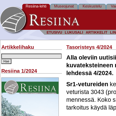
Resiina-lehti
Museojunat
Keskustelu
Va
ETUSIVU
LUKUSALI
ARTIKKELIT
LIN
Artikkelihaku
Tasoristeys 4/2024
Alla oleviin uutisi
kuvateksteineen 
Resiina 1/2024
lehdessä 4/2024.
Sr1-vetureiden
ke
veturista 3043 (p
mennessä. Koko sä
tarkoitus käydä läp