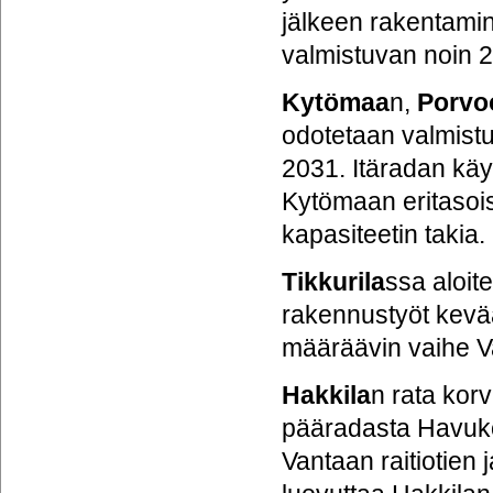
jälkeen rakentamin
valmistuvan noin
Kytömaa
n,
Porvo
odotetaan valmist
2031. Itäradan käy
Kytömaan eritasois
kapasiteetin takia.
Tikkurila
ssa aloit
rakennustyöt kevää
määräävin vaihe Va
Hakkila
n rata kor
pääradasta Havukos
Vantaan raitiotien 