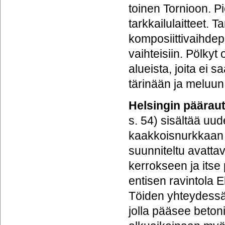
toinen Tornioon. 
tarkkailulaitteet. 
komposiittivaihdep
vaihteisiin. Pölkyt 
alueista, joita ei 
tärinään ja meluun
Helsingin päärau
s. 54) sisältää uu
kaakkoisnurkkaan 
suunniteltu avatta
kerrokseen ja itse
entisen ravintola El
Töiden yhteydessä 
jolla pääsee betoni