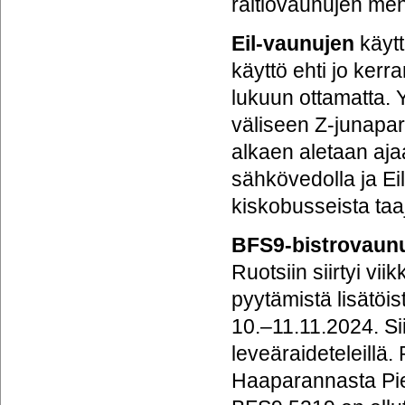
raitiovaunujen men
Eil-vaunujen
käytt
käyttö ehti jo ker
lukuun ottamatta. 
väliseen Z-junapa
alkaen aletaan aja
sähkövedolla ja Eil
kiskobusseista taa
BFS9-bistrovaun
Ruotsiin siirtyi vi
pyytämistä lisätöi
10.–11.11.2024. Sii
leveäraideteleillä
Haaparannasta Pie