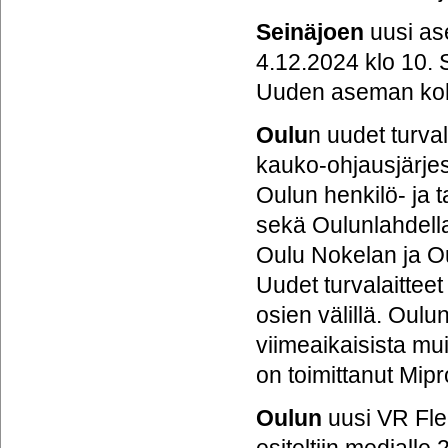
Seinäjoen
uusi ase
4.12.2024 klo 10. 
Uuden aseman kohdal
Oulu
n uudet turval
kauko-ohjausjärjes
Oulun henkilö- ja t
sekä Oulunlahdella
Oulu Nokelan ja Ou
Uudet turvalaitteet
osien välillä. Oulu
viimeaikaisista mu
on toimittanut Mipr
Oulun
uusi VR Flee