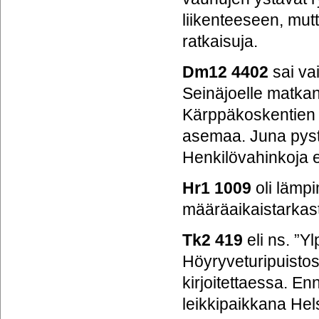
liikenteeseen, mut
ratkaisuja.
Dm12 4402
sai vai
Seinäjoelle matka
Kärppäkoskentien 
asemaa. Juna pyst
Henkilövahinkoja ei
Hr1 1009
oli lämpi
määräaikaistarkas
Tk2 419
eli ns. ”
Höyryveturipuistost
kirjoitettaessa. E
leikkipaikkana Hel