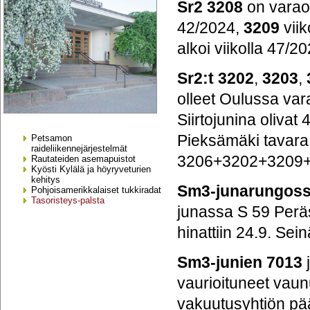
Sr2 3208
on varaos
42/2024,
3209
viik
alkoi viikolla 47/20
Sr2:t 3202
,
3203
,
olleet Oulussa var
Siirtojunina olivat
Pieksämäki tavara
Petsamon
raideliikennejärjestelmät
3206+3202+3209+3
Rautateiden asemapuistot
Kyösti Kylälä ja höyryveturien
kehitys
Sm3-junarungoss
Pohjoisamerikkalaiset tukkiradat
Tasoristeys-palsta
junassa S 59 Peräs
hinattiin 24.9. Sei
Sm3-junien 7013
vaurioituneet vaun
vakuutusyhtiön pää