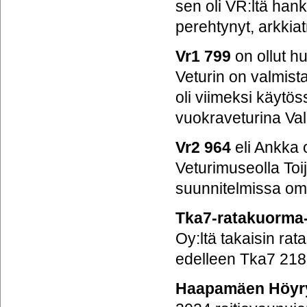
sen oli VR:ltä hank
perehtynyt, arkkiat
Vr1 799
on ollut h
Veturin on valmist
oli viimeksi käytö
vuokraveturina Va
Vr2 964
eli Ankka 
Veturimuseolla Toi
suunnitelmissa oma
Tka7-ratakuorma-
Oy:ltä takaisin rat
edelleen Tka7 218
Haapamäen Höyry