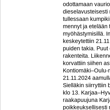
odottamaan vaurio
dieselavusteisesti
tullessaan kumpiki
mennyt ja etelään 
myöhästymisillä. I
keskeytettiin 21.1
puiden takia. Puut
rakenteita. Liikenn
korvattiin siihen as
Kontiomäki–Oulu-ra
21.11.2024 aamulla
Sielläkin siirrytti
klo 13. Karjaa–Hyv
raakapuujuna Karj
poikkeuksellisesti