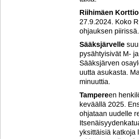
Riihimäen Korttio
27.9.2024. Koko R
ohjauksen piirissä
Sääksjärvelle
suun
pysähtyisivät M- 
Sääksjärven osayl
uutta asukasta. Ma
minuuttia.
Tampere
en henki
keväällä 2025. Ens
ohjataan uudelle re
Itsenäisyydenkatu
yksittäisiä katkoja