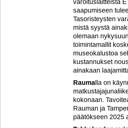
varoituslaitteista
saapumiseen tulee
Tasoristeysten va
mistä syystä ainak
olemaan nykysuunn
toimintamallit kosk
museokalustoa sek
kustannukset nousis
ainakaan laajamitta
Rauma
lla on käyn
matkustajajunalii
kokonaan. Tavoitea
Rauman ja Tamperee
päätökseen 2025 