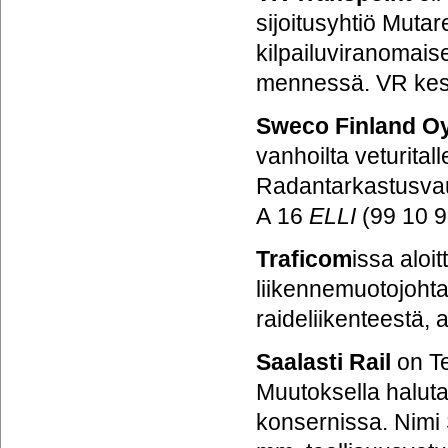
sijoitusyhtiö Muta
kilpailuviranomai
mennessä. VR keski
Sweco Finland Oy
vanhoilta veturita
Radantarkastusva
A 16
ELLI
(99 10 9
Traficom
issa aloi
liikennemuotojohta
raideliikenteestä, 
Saalasti Rail
on Te
Muutoksella haluta
konsernissa. Nimi 