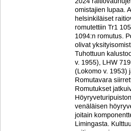
2024 raitiovaunuje
omistajien lupaa. 
helsinkiläiset rai
romutettiin Tr1 105
1094:n romutus. Po
olivat yksityisomi
Tuhottuun kalusto
v. 1955), LHW 719
(Lokomo v. 1953) j
Romutavara siirret
Romutukset jatkui
Höyryveturipuisto
venäläisen höyryve
joitain komponentt
Limingasta. Kulttuu