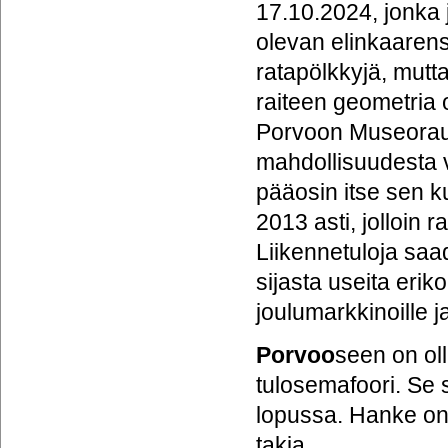
17.10.2024, jonka 
olevan elinkaarens
ratapölkkyjä, mut
raiteen geometria
Porvoon Museorau
mahdollisuudesta v
pääosin itse sen k
2013 asti, jolloin 
Liikennetuloja sa
sijasta useita erik
joulumarkkinoille 
Porvoo
seen on oll
tulosemafoori. Se 
lopussa. Hanke on 
takia.