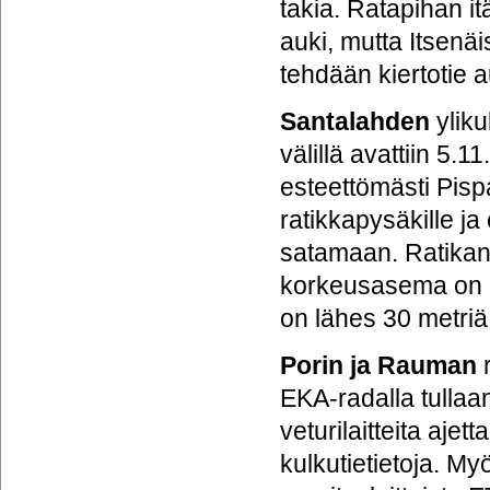
takia. Ratapihan 
auki, mutta Itsenä
tehdään kiertotie au
Santalahden
yliku
välillä avattiin 5
esteettömästi Pisp
ratikkapysäkille j
satamaan. Ratikan p
korkeusasema on al
on lähes 30 metriä
Porin ja Rauman
r
EKA-radalla tulla
veturilaitteita aje
kulkutietietoja. M