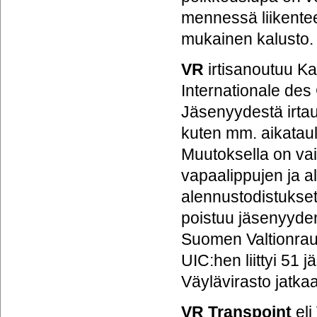
mennessä liikente
mukainen kalusto.
VR
irtisanoutuu Ka
Internationale des
Jäsenyydestä irtaut
kuten mm. aikataulu
Muutoksella on va
vapaalippujen ja a
alennustodistukset 
poistuu jäsenyyden
Suomen Valtionrauta
UIC:hen liittyi 51 
Väylävirasto jatka
VR Transpoint
eli