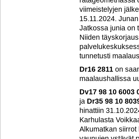
ratageometriassa on
viimeistelyjen jäl
15.11.2024. Junan 
Jatkossa junia on 
Niiden täyskorjau
palvelukeskuksess
tunnetusti maalaus
Dr16 2811
on saan
maalaushallissa uu
Dv17 98 10 6003 
ja
Dr35 98 10 803
hinattiin 31.10.202
Karhulasta Voikkaa
Alkumatkan siirrot
vaunujen ystävät 