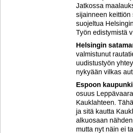
Jatkossa maalauks
sijainneen keittiö
suojeltua Helsing
Työn edistymistä v
Helsingin satama
valmistunut rautat
uudistustyön yhtey
nykyään vilkas auto-
Espoon kaupunki
osuus Leppävaara
Kauklahteen. Tähä
ja sitä kautta Kau
alkuosaan nähden. 
mutta nyt näin ei 