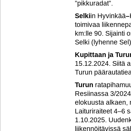
”pikkuradat”.
Selki
in Hyvinkää
–
toimivaa liikennepa
km:lle 90. Sijaint
Selki (lyhenne Sel)
Kupittaan ja Turu
15.12.2024. Siitä 
Turun päärautatiea
Turun
ratapihamuut
Resiinassa 3/2024 
elokuusta alkaen, 
Laituriraiteet 4–
1.10.2025. Uudenka
liikennöitävissä s