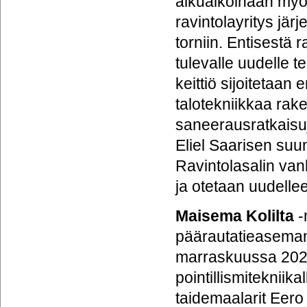
alkuaikoinaan myö
ravintolayritys jär
torniin. Entisestä 
tulevalle uudelle 
keittiö sijoitetaan 
talotekniikkaa rak
saneerausratkaisuj
Eliel Saarisen suun
Ravintolasalin vanh
ja otetaan uudelle
Maisema Kolilta
-
päärautatieaseman 
marraskuussa 202
pointillismiteknii
taidemaalarit Eero 