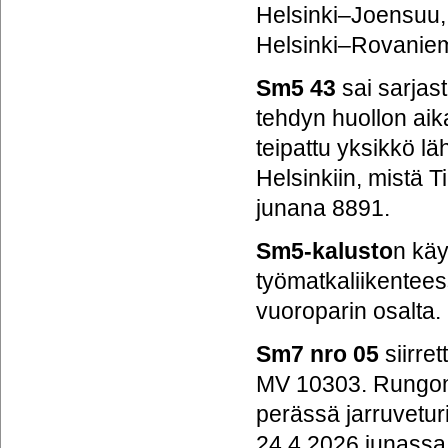
Helsinki–Joensuu, 
Helsinki–Rovaniem
Sm5 43
sai sarjas
tehdyn huollon aik
teipattu yksikkö l
Helsinkiin, mistä T
junana 8891.
Sm5-kalusto
n kä
työmatkaliikentees
vuoroparin osalta.
Sm7
nro 05
siirre
MV 10303. Rungon 
perässä jarruvetu
24.4.2026 junassa