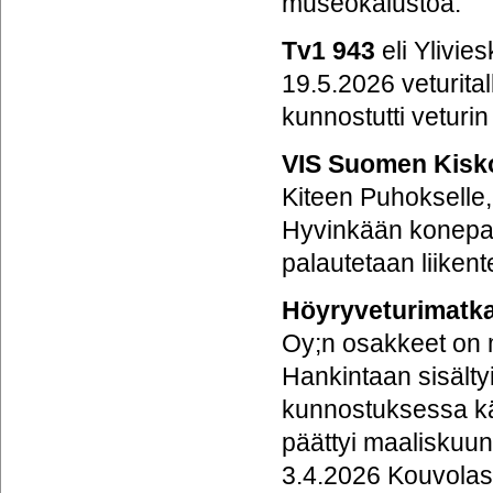
museokalustoa.
Tv1 943
eli Ylivie
19.5.2026 veturital
kunnostutti veturin 
VIS Suomen Kisk
Kiteen Puhokselle,
Hyvinkään konepaj
palautetaan liikente
Höyryveturimatka
Oy;n osakkeet on m
Hankintaan sisälty
kunnostuksessa kä
päättyi maaliskuun
3.4.2026 Kouvolast