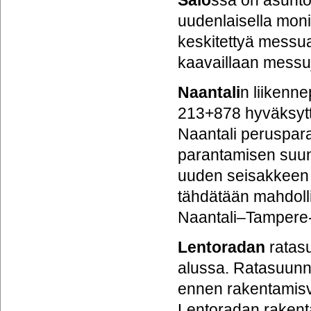
Salo
ssa on asunt
uudenlaisella monip
keskitettyä messu
kaavaillaan messuj
Naantali
n liikenn
213+878 hyväksytt
Naantali peruspar
parantamisen suun
uuden seisakkeen 
tähdätään mahdolli
Naantali–Tampere-
Lentoradan
ratas
alussa. Ratasuunni
ennen rakentamisva
Lentoradan rakent