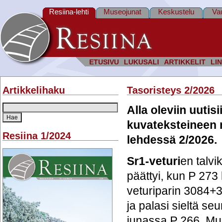
Resiina-lehti
Museojunat
Keskustelu
Va
ETUSIVU
LUKUSALI
ARTIKKELIT
LIN
Artikkelihaku
Tasoristeys 2/2026
Alla oleviin uutisi
kuvateksteineen 
Resiina 1/2024
lehdessä 2/2026.
Sr1-veturi
en talvi
päättyi, kun P 273 
veturiparin 3084
ja palasi sieltä s
junassa P 266. Mu