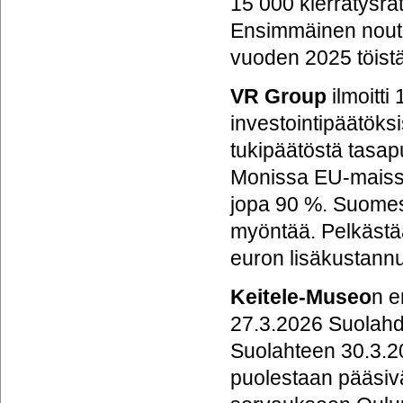
15 000 kierrätysra
Ensimmäinen nouto 
vuoden 2025 töistä
VR Group
ilmoitti
investointipäätöksi
tukipäätöstä tasapuo
Monissa EU-maissa
jopa 90 %. Suomess
myöntää. Pelkästää
euron lisäkustannuk
Keitele-Museo
n e
27.3.2026 Suolahd
Suolahteen 30.3.20
puolestaan pääsivä