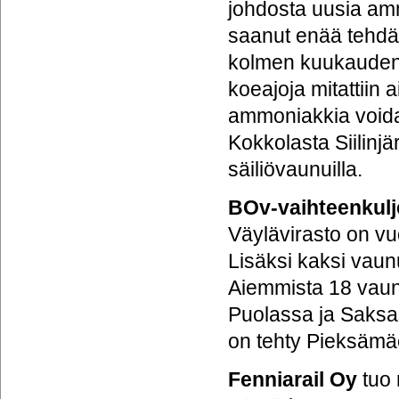
johdosta uusia am
saanut enää tehdä 
kolmen kuukauden s
koeajoja mitattiin
ammoniakkia voidaa
Kokkolasta Siilinjä
säiliövaunuilla.
BOv-vaihteenkul
Väylävirasto on vu
Lisäksi kaksi vau
Aiemmista 18 vaun
Puolassa ja Saksa
on tehty Pieksämäe
Fenniarail Oy
tuo 