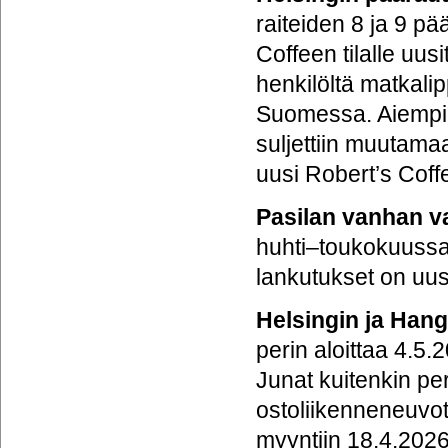
raiteiden 8 ja 9 pä
Coffeen tilalle uus
henkilöltä matkali
Suomessa. Aiempi l
suljettiin muutama
uusi Robert’s Cof
Pasilan vanhan v
huhti–toukokuussa 
lankutukset on uusi
Helsingin ja Han
perin aloittaa 4.5.
Junat kuitenkin pe
ostoliikenneneuvot
myyntiin 18.4.2026.