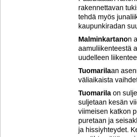
rakennettavan tuki
tehdä myös junalii
kaupunkiradan suu
Malminkartano
n 
aamuliikenteestä 
uudelleen liikentee
Tuomarila
an asen
väliaikaista vaihde
Tuomarila
on sulje
suljetaan kesän vi
viimeisen katkon p
puretaan ja seisakk
ja hissiyhteydet. 