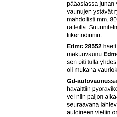
pääasiassa junan v
vaunujen ystävät 
mahdollisti mm. 80
raiteilla. Suunnit
liikennöinnin.
Edmc
28552
haett
makuuvaunu
Edm
sen piti tulla yhd
oli mukana vauriok
Gd-autovaunu
ssa
havaittiin pyörävik
vei niin paljon aik
seuraavana lähte
autoineen vietiin