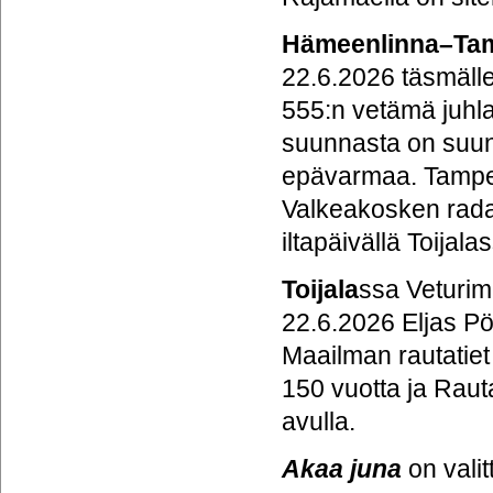
Hämeenlinna–Tam
22.6.2026 täsmäll
555:n vetämä juhla
suunnasta on suun
epävarmaa. Tamper
Valkeakosken rada
iltapäivällä Toijala
Toijala
ssa Veturim
22.6.2026 Eljas P
Maailman rautatie
150 vuotta ja Rauta
avulla.
Akaa juna
on vali