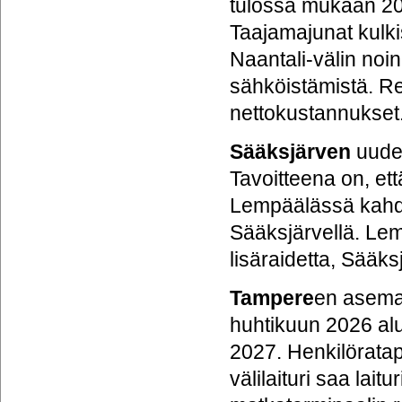
tulossa mukaan 203
Taajamajunat kulkis
Naantali-välin noi
sähköistämistä. Re
nettokustannukset
Sääksjärven
uuden
Tavoitteena on, et
Lempäälässä kahd
Sääksjärvellä. Lem
lisäraidetta, Sääks
Tampere
en aseman
huhtikuun 2026 alu
2027. Henkilörata
välilaituri saa la