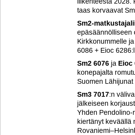
liikenteestä 2028.
taas korvaavat Sm
Sm2-matkustajali
epäsäännölliseen o
Kirkkonummelle ja 
6086 + Eioc 6286:l
Sm2
6076
ja
Eioc
konepajalta romut
Suomen Lähijunat
Sm3
7017
:n väliv
jälkeiseen korjaus
Yhden Pendolino-r
kiertänyt keväällä
Rovaniemi–Helsinki