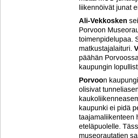
liikennöivät junat 
Ali-Vekkosken
sei
Porvoon Museorauta
toimenpidelupaa. S
matkustajalaituri.
päähän Porvoossa
kaupungin lopullist
Porvoo
n kaupungi
olisivat tunnelias
kaukoliikenneasem
kaupunki ei pidä p
taajamaliikenteen
eteläpuolelle. Täs
museorautatien sa