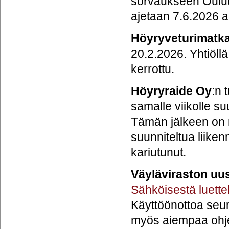
sorvaukseen Ouluun;
ajetaan 7.6.2026 a
Höyryveturimatka
20.2.2026. Yhtiöll
kerrottu.
Höyryraide Oy
:n 
samalle viikolle s
Tämän jälkeen on 
suunniteltua liike
kariutunut.
Väyläviraston uus
Sähköisestä luette
Käyttöönottoa seu
myös aiempaa ohjel