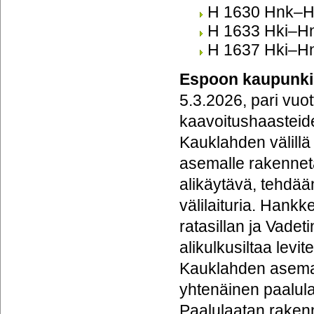
H 1630 Hnk–Hk
H 1633 Hki–Hn
H 1637 Hki–Hn
Espoon kaupunki
5.3.2026, pari vu
kaavoitushaasteide
Kauklahden välillä
asemalle rakennet
alikäytävä, tehdää
välilaituria. Hank
ratasillan ja Vadet
alikulkusiltaa lev
Kauklahden aseman 
yhtenäinen paalula
Paalulaatan rakenn