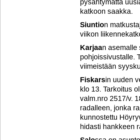
pysähtymättä uusia
katkoon saakka.
Siuntio
n matkustaj
viikon liikennekat
Karjaa
n asemalle 
pohjoissivustalle. 
viimeistään syysk
Fiskars
in uuden ve
klo 13. Tarkoitus 
valm.nro 2517/v. 18
radalleen, jonka ra
kunnostettu Höyry
hidasti hankkeen 