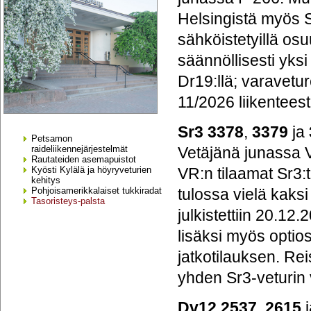
Helsingistä myös 
sähköistetyillä osu
säännöllisesti yksi
Dr19:llä; varavetur
11/2026 liikenteest
Sr3 3378
,
3379
ja
Petsamon
Vetäjänä junassa V
raideliikennejärjestelmät
Rautateiden asemapuistot
VR:n tilaamat Sr3:t
Kyösti Kylälä ja höyryveturien
kehitys
tulossa vielä kaks
Pohjoisamerikkalaiset tukkiradat
Tasoristeys-palsta
julkistettiin 20.12.
lisäksi myös optios
jatkotilauksen. Re
yhden Sr3-veturin 
Dv12 2537
,
2615