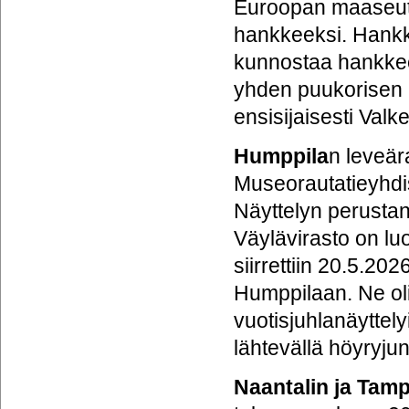
Euroopan maaseutu
hankkeeksi. Hankk
kunnostaa hankkees
yhden puukorisen l
ensisijaisesti Valk
Humppila
n leveä
Museorautatieyhdi
Näyttelyn perusta
Väylävirasto on lu
siirrettiin 20.5.2
Humppilaan. Ne ol
vuotisjuhlanäyttel
lähtevällä höyryjun
Naantalin ja Tam