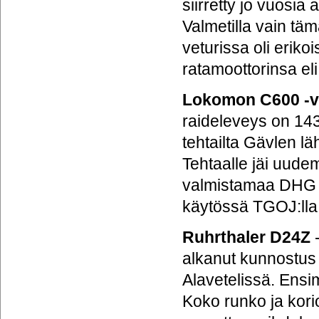
siirretty jo vuosia
Valmetilla vain tä
veturissa oli eriko
ratamoottorinsa el
Lokomon C600 -v
raideleveys on 143
tehtailta Gävlen lä
Tehtaalle jäi uud
valmistamaa DHG 12
käytössä TGOJ:lla
Ruhrthaler D24Z
-
alkanut kunnostus
Alavetelissä. Ensi
Koko runko ja kori