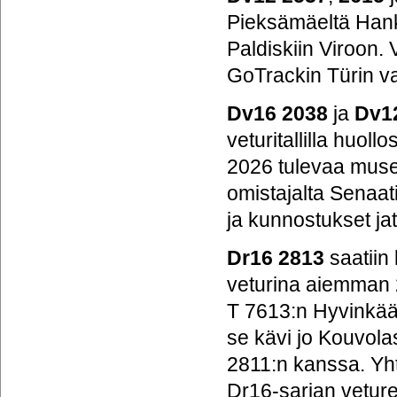
Pieksämäeltä Hank
Paldiskiin Viroon.
GoTrackin Türin va
Dv16
2038
ja
Dv1
veturitallilla hu
2026 tulevaa museo
omistajalta Senaatil
ja kunnostukset ja
Dr16
2813
saatiin 
veturina aiemman 
T 7613:n Hyvinkääl
se kävi jo Kouvol
2811:n kanssa. Yht
Dr16-sarjan vetur