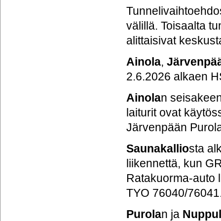
Tunnelivaihtoehdos
välillä. Toisaalta
alittaisivat keskus
Ainola
,
Järvenpä
2.6.2026 alkaen 
Ainola
n
seisakeen
laiturit ovat käytö
Järvenpään Purola
Saunakallio
sta al
liikennettä, kun GR
Ratakuorma-auto li
TYO 76040/76041
Purola
n ja
Nuppul