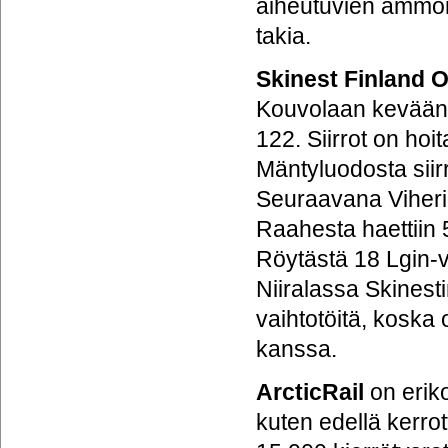
aiheutuvien ammoni
takia.
Skinest Finland 
Kouvolaan kevään 
122. Siirrot on ho
Mäntyluodosta siir
Seuraavana Viheriä
Raahesta haettiin
Röytästä 18 Lgin-v
Niiralassa Skinest
vaihtotöitä, koska
kanssa.
ArcticRail
on eriko
kuten edellä kerrot