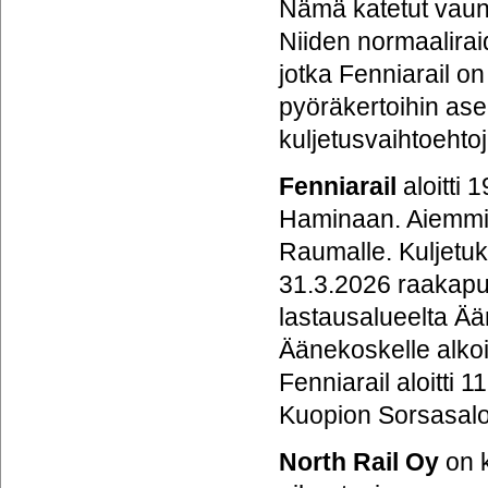
Nämä katetut vaunu
Niiden normaalirai
jotka Fenniarail o
pyöräkertoihin as
kuljetusvaihtoehto
Fenniarail
aloitti
Haminaan. Aiemmin
Raumalle. Kuljetuks
31.3.2026 raakapu
lastausalueelta Ää
Äänekoskelle alkoi
Fenniarail aloitti
Kuopion Sorsasal
North Rail Oy
on k