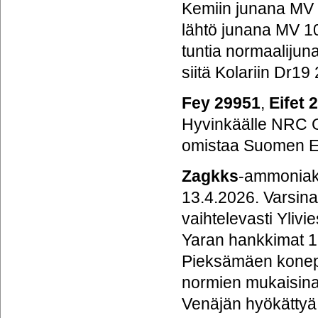
Kemiin junana MV 1
lähtö junana MV 104
tuntia normaalijun
siitä Kolariin Dr19
Fey
29951
,
Eifet
Hyvinkäälle NRC 
omistaa Suomen E
Zagkks
-ammoniak
13.4.2026. Varsina
vaihtelevasti Ylivi
Yaran hankkimat 
Pieksämäen konepa
normien mukaisina
Venäjän hyökättyä