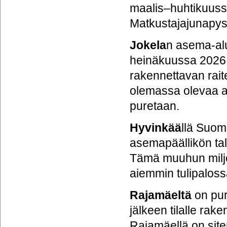
maalis–huhtikuussa 2
Matkustajajunapysäh
Jokela
n asema-alu
heinäkuussa 2026 j
rakennettavan rait
olemassa olevaa a
puretaan.
Hyvinkää
llä Suom
asemapäällikön tal
Tämä muuhun miljö
aiemmin tulipaloss
Rajamäeltä
on pur
jälkeen tilalle rak
Rajamäellä on site