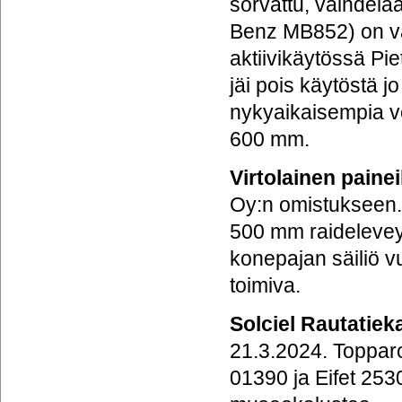
sorvattu, vaihdelaa
Benz MB852) on vai
aktiivikäytössä P
jäi pois käytöstä j
nykyaikaisempia ve
600 mm.
Virtolainen paine
Oy:n omistukseen.
500 mm raidelevey
konepajan säiliö v
toimiva.
Solciel Rautatiek
21.3.2024. Toppar
01390 ja Eifet 253