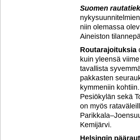
Suomen rautatiek
nykysuunnitelmien
niin olemassa olev
Aineiston tilannep
Routarajoituksia
kuin yleensä viime
tavallista syvemm
pakkasten seurauks
kymmeniin kohtiin.
Pesiökylän sekä Tor
on myös rataväleil
Parikkala–Joensuu
Kemijärvi.
Helsingin päärau