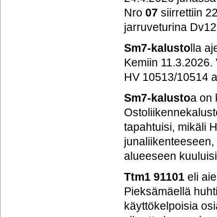
Nro
07
siirrettiin
jarruveturina Dv12
Sm7-kalusto
lla a
Kemiin 11.3.2026. 
HV 10513/10514 aje
Sm7-kalusto
a on 
Ostoliikennekalust
tapahtuisi, mikäli 
junaliikenteeseen,
alueeseen kuuluis
Ttm1 91101
eli ai
Pieksämäellä huhti
käyttökelpoisia osi