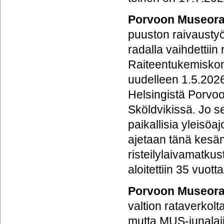
Porvoon Museora
puuston raivausty
radalla vaihdettiin
Raiteentukemiskone 
uudelleen 1.5.2026
Helsingistä Porvoo
Sköldvikissä. Jo s
paikallisia yleisöa
ajetaan tänä kesänä
risteilylaivamatku
aloitettiin 35 vuott
Porvoon Museora
valtion rataverkolt
mutta MUS-junalaji