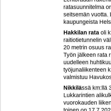
ratasuunnitelma o
seitsemän vuotta.
kaupungeista Helsi
Hakkilan rata
oli 
raitiotietunnelin v
20 metrin osuus ra
Työn jälkeen rata r
uudelleen huhtikuu
työjunaliikenteen 
valmistuu Havukos
Nikkilä
ssä km:llä 
Lukkarintien aliku
vuorokauden liikenn
toinen on 17.7.202