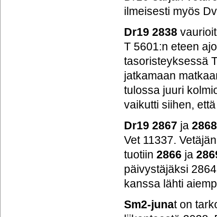
ilmeisesti myös Dv
Dr19
2838
vaurioi
T 5601:n eteen ajo
tasoristeyksessä T
jatkamaan matkaan
tulossa juuri kolm
vaikutti siihen, ett
Dr19
2867
ja
286
Vet 11337. Vetäjä
tuotiin
2866
ja
286
päivystäjäksi 286
kanssa lähti aiemp
Sm2-juna
t on tar